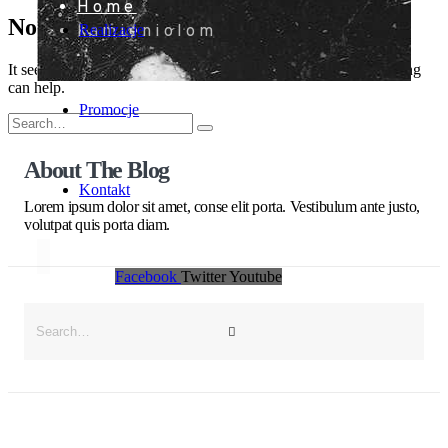
Home
Nothing Found
kamieniolom
Realizacje
It seems we can’t find what you’re looking for. Perhaps searching
can help.
Promocje
About The Blog
Kontakt
Lorem ipsum dolor sit amet, conse elit porta. Vestibulum ante justo,
volutpat quis porta diam.
Facebook
Twitter
Youtube