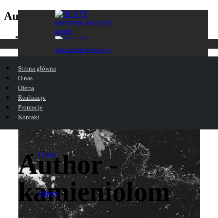
Author - kamieniolom
Home
kamieniolom
Strona główna
O nas
Oferta
Realizacje
Promocje
Strona główna
Kontakt
Author -
O nas
kamieniolom
Oferta