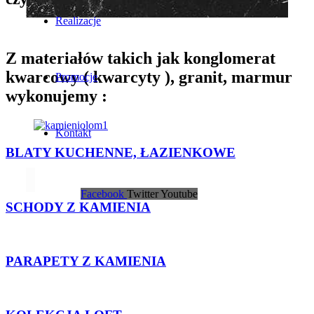
Realizacje
Z materiałów takich jak konglomerat
kwarcowy ( kwarcyty ), granit, marmur
Promocje
wykonujemy :
Kontakt
BLATY KUCHENNE, ŁAZIENKOWE
Facebook
Twitter
Youtube
SCHODY Z KAMIENIA
PARAPETY Z KAMIENIA