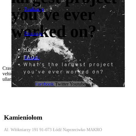
you’ve ever
Realizacje
worked on?
Promocje
Home
FAQs
Kontakt
What’s the largest project
Cras a elit sit amet leo accumsan volutpat. Suspendisse hendrerit
you’ve ever worked on?
vehicula leo, vel efficitur felis ultrices non. Integer aliquet
ullamcorper dolor, quis sollicitudin.
Facebook
Twitter
Youtube
Kamieniołom
Al. Włókniarzy 191 91-073 Łódź Naprzeciwko MAKRO