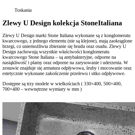
Toskania
Zlewy U Design kolekcja StoneItaliana
Zlewy U Design marki Stone Italiana wykonane są z konglomeratu
kwarcowego, z jednego elementu (nie są klejone), mają zaokrąglone
brzegi, co uniemożliwia zbieranie się brudu oraz osadu. Zlewy U
Design zachowują wszystkie właściwości konglomeratu
kwarcowego Stone Italiana – są antybakteryjne, odporne na
nasiąkliwość i plamy oraz odporne na zarysowanie i uderzenia. W
zestawie znajduje się armatura odpływowa, śruby i mocowanie oraz
estetycznie wykonane zakończenie przelewu i sitko odpływowe.
Dostępne są trzy modele w wielkościach ( 330×400, 500×400,
700×400 – wewnętrzne wymiary w mm )