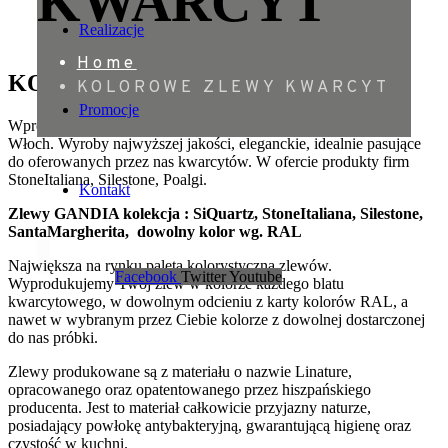
KWARCYT
Realizacje
Home
KOLOROWE ZLEWY KWARCYT
KOLOROWE ZLEWY KWARCYT
Promocje
Wprowadziliśmy do oferty kolorowe zlewy prosto z Hiszpani i
Włoch. Wyroby najwyższej jakości, eleganckie, idealnie pasujące
do oferowanych przez nas kwarcytów. W ofercie produkty firm
StoneItaliana, Silestone, Poalgi.
Kontakt
Zlewy GANDIA kolekcja : SiQuartz, StoneItaliana, Silestone,
SantaMargherita,
dowolny kolor wg. RAL
Największa na rynku paleta kolorystyczna zlewów.
Facebook
Twitter
Youtube
Wyprodukujemy Twój zlew w kolorze każdego blatu
kwarcytowego, w dowolnym odcieniu z karty kolorów RAL, a
nawet w wybranym przez Ciebie kolorze z dowolnej dostarczonej
do nas próbki.
Zlewy produkowane są z materiału o nazwie Linature,
opracowanego oraz opatentowanego przez hiszpańskiego
producenta. Jest to materiał całkowicie przyjazny naturze,
posiadający powłokę antybakteryjną, gwarantującą higienę oraz
czystość w kuchni.