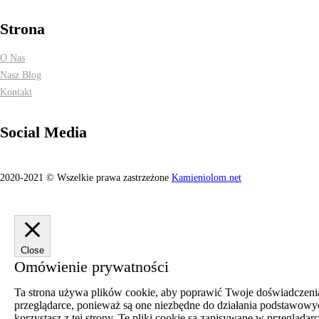
Strona
O Nas
Nasz Blog
Kontakt
Social Media
2020-2021 © Wszelkie prawa zastrzeżone
Kamieniolom.net
Close
Omówienie prywatności
Ta strona używa plików cookie, aby poprawić Twoje doświadczenia 
przeglądarce, ponieważ są one niezbędne do działania podstawowyc
korzystasz z tej strony. Te pliki cookie są zapisywane w przeglą