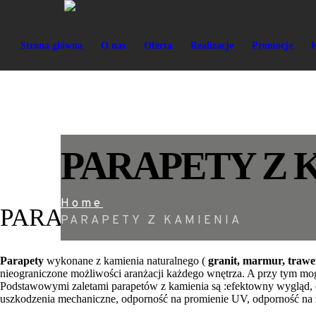
PARAPETY Z KAMIENIA
HOME
PARAPETY Z KAMIENIA
Strona główna
O nas
Oferta
Realizacje
Promocje
PARAPETY Z 
Home
PARAPETY Z KAMIENIA
PARAPETY Z KAMIENIA
Parapety
wykonane z kamienia naturalnego (
granit, marmur, trawe
nieograniczone możliwości aranżacji każdego wnętrza. A przy tym m
Podstawowymi zaletami parapetów z kamienia są :efektowny wygląd, 
uszkodzenia mechaniczne, odporność na promienie UV, odporność na z