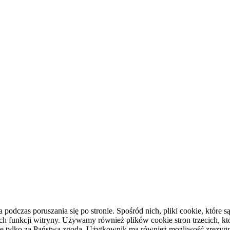
podczas poruszania się po stronie. Spośród nich, pliki cookie, któr
h funkcji witryny. Używamy również plików cookie stron trzecich, kt
darce tylko za Państwa zgodą. Użytkownik ma również możliwość zrezyg