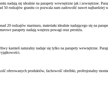
itu nadają się idealnie na parapety wewnętrzne jak i zewnętrzne. Par
0 rodzajów granitu co pozwala nam zadowolić nawet najbardziej wym
onad 20 rodzajów marmuru, materiału idealnie nadającego się na para
urowe parapety nadają wnętrzu powagi oraz prestiżu.
żliwy kamień naturalny nadaje się tylko na parapety wewnętrzne. Parape
wyjątkowości.
kość oferowanych produktów, fachowość obróbki, profesjonalny montaż