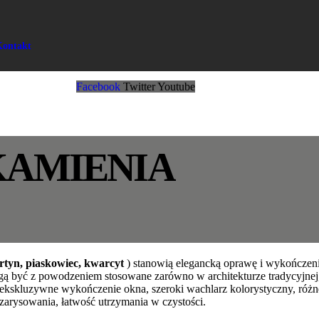
Kontakt
Facebook
Twitter
Youtube
KAMIENIA
rtyn, piaskowiec, kwarcyt
) stanowią elegancką oprawę i wykończenie
ogą być z powodzeniem stosowane zarówno w architekturze tradycyjne
ekskluzywne wykończenie okna, szeroki wachlarz kolorystyczny, różn
arysowania, łatwość utrzymania w czystości.