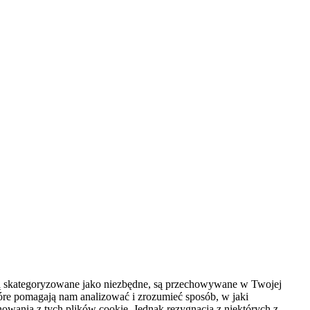
e są skategoryzowane jako niezbędne, są przechowywane w Twojej
óre pomagają nam analizować i zrozumieć sposób, w jaki
nowania z tych plików cookie. Jednak rezygnacja z niektórych z